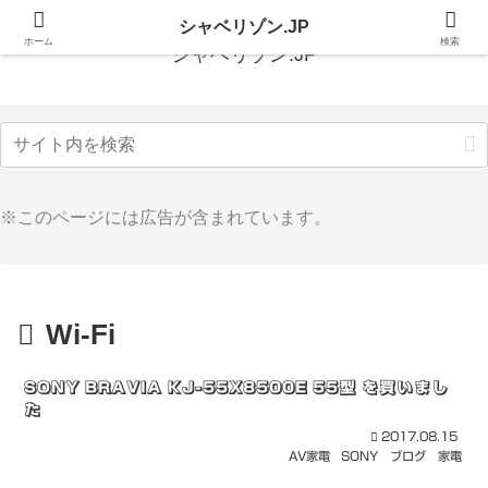
シャベリゾン.JP
ホーム
検索
シャベリゾン.JP
※このページには広告が含まれています。
Wi-Fi
SONY BRAVIA KJ-55X8500E 55型 を買いまし
た
2017.08.15
AV家電
SONY
ブログ
家電