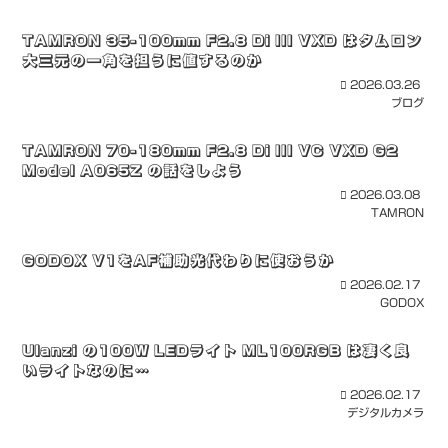
TAMRON 35-100mm F2.8 Di III VXD はタムロン
大三元の一角を担うに値するのか
2026.03.26
ブログ
TAMRON 70-180mm F2.8 Di III VC VXD G2
Model A065Z の話をしよう
2026.03.08
TAMRON
GODOX V1をAF補助光代わりに使おうか
2026.02.17
GODOX
Ulanzi の100W LEDライト ML100RGB は凄く良
いライトなのに…
2026.02.17
デジタルカメラ