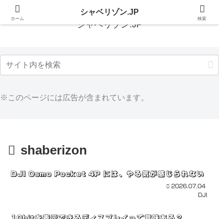
シャベリゾン.JP
ホーム
検索
シャベリゾン.JP
※このページには広告が含まれています。
shaberizon
DJI Osmo Pocket 4P には、やる気が感じられない
2026.07.04
DJI
10bitを表示できるディスプレイって意味ある？