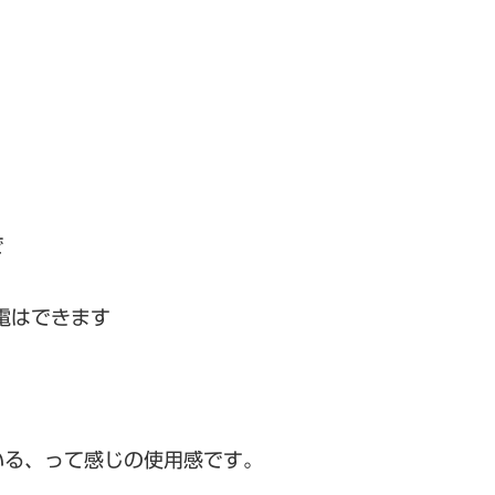
で
電はできます
いる、って感じの使用感です。