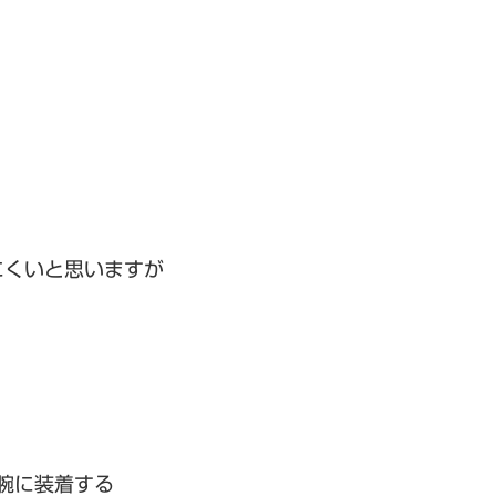
にくいと思いますが
。
を腕に装着する