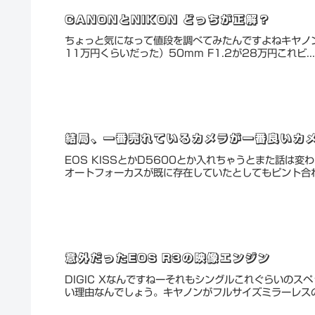
CANONとNIKON どっちが正解？
ちょっと気になって値段を調べてみたんですよねキヤノンのR
11万円くらいだった）50mm F1.2が28万円これビ...
結局、一番売れているカメラが一番良いカ
EOS KISSとかD5600とか入れちゃうとまた話は
オートフォーカスが既に存在していたとしてもピント合わせ
意外だったEOS R3の映像エンジン
DIGIC Xなんですねーそれもシングルこれぐらいのス
い理由なんでしょう。キヤノンがフルサイズミラーレスのフ