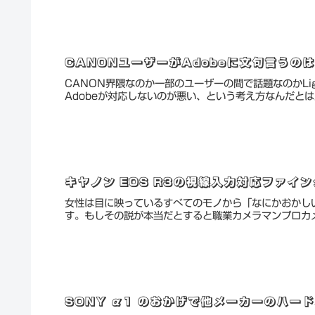
CANONユーザーがAdobeに文句言うの
CANON界隈なのか一部のユーザーの間で話題なのかLig
Adobeが対応しないのが悪い、という考え方なんだとは思
キヤノン EOS R3の視線入力対応ファイン
女性は目に映っているすべてのモノから「なにかおかし
す。もしその説が本当だとすると職業カメラマンプロカメ
SONY α1 のおかげで他メーカーのハー