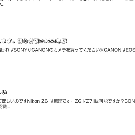
..
ます。初心者版2023年版
が無ければSONYかCANONのカメラを買ってください※CANONはEOS
しい
しいのですNikon Z6 は無理です。Z6II/Z7IIは可能ですか？
...