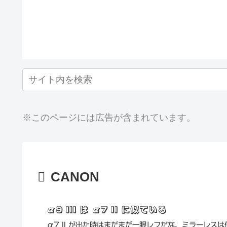
※このページには広告が含まれています。
CANON
α9 III は α7 II に似ている
α7 II が出た時はまだまだ一眼レフだな、ミラーレスは