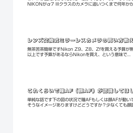
NIKONがα7 IIIクラスのカメラに追いつくまで何年かか.
レンズ交換式ミラーレスカメラの買い方教え
無茶苦茶簡単ですNikon Z9、Z8、Zfを買える予算
以上です予算があるならNikonを買え、という意味で...
これくらいで瞳AF（顔AF）が認識してほ
単純な話です下の図の状況で瞳AFもしくは顔AFが動いてほ
そうなイメージありますけどどうですか？少なくても顔認識