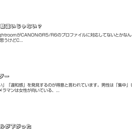
は筋違いじゃない？
htroomがCANONのR5/R6のプロファイルに対応してないとかな
うけどC...
ダー
い」「違和感」を発見するのが得意と言われています。男性は「集中」
ラマンは女性が向いている、...
ドルが下がった