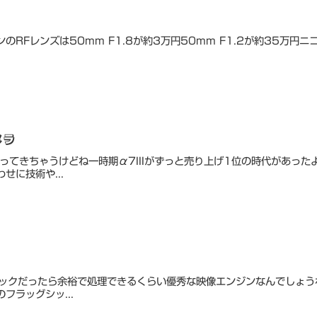
Fレンズは50mm F1.8が約3万円50mm F1.2が約35万円ニ
メラ
変わってきちゃうけどね一時期α7IIIがずっと売り上げ1位の時代があ
に技術や...
ペックだったら余裕で処理できるくらい優秀な映像エンジンなんでしょうね
ラッグシッ...