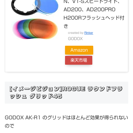
N、V1-Sスピードライト、
AD200、AD200PRO
H200Rフラッシュヘッド付
き
created by
Rinker
GODOX
Amazon
楽天市場
[イメージビジョン]ROGUE ラウンドフラ
ッシュ グリッド45
GODOX AK-R1 のグリッドはほとんど効果が得られない
ので