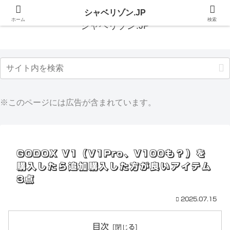
シャベリゾン.JP
ホーム
検索
シャベリゾン.JP
※このページには広告が含まれています。
GODOX V1（V1Pro、V100も？）を
購入したら追加購入した方が良いアイテム
3点
2025.07.15
目次